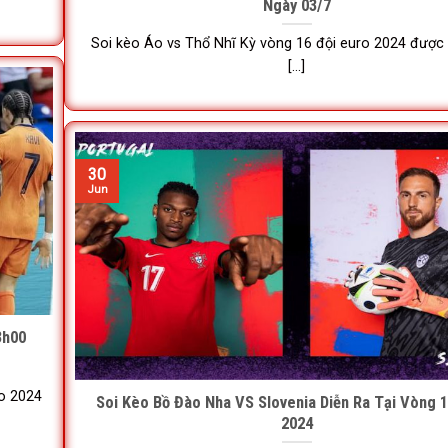
Ngày 03/7
Soi kèo Áo vs Thổ Nhĩ Kỳ vòng 16 đội euro 2024 được
[...]
30
Jun
3h00
o 2024
Soi Kèo Bồ Đào Nha VS Slovenia Diễn Ra Tại Vòng 1
2024