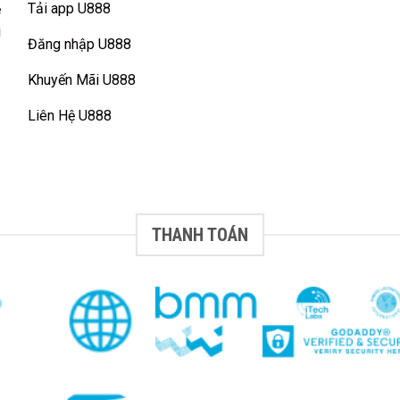
Tải app U888
ệ
i
Đăng nhập U888
Khuyến Mãi U888
Liên Hệ U888
THANH TOÁN