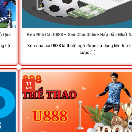
ỏ Qua
Kèo Nhà Cái U888 – Sân Chơi Online Hấp Dẫn Nhất 
ng bộ
Kèo nhà cái U888 là thuật ngữ được sử dụng liên tục t
cược [...]
11
Nov