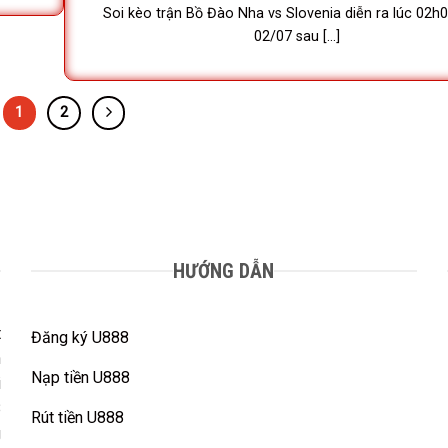
Soi kèo trận Bồ Đào Nha vs Slovenia diễn ra lúc 02h
02/07 sau [...]
1
2
HƯỚNG DẪN
t
Đăng ký U888
n
Nạp tiền U888
i
8
Rút tiền U888
g