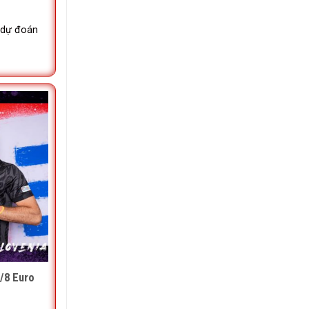
 dự đoán
/8 Euro