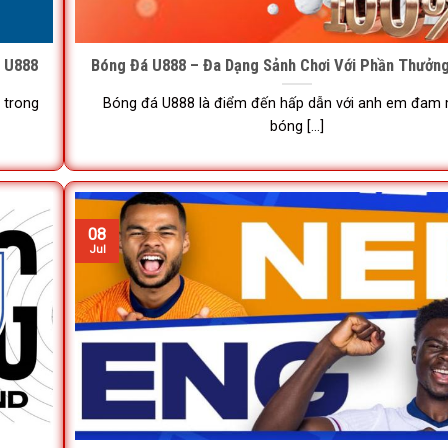
i U888
Bóng Đá U888 – Đa Dạng Sảnh Chơi Với Phần Thưởn
 trong
Bóng đá U888 là điểm đến hấp dẫn với anh em đam 
bóng [...]
08
Jul