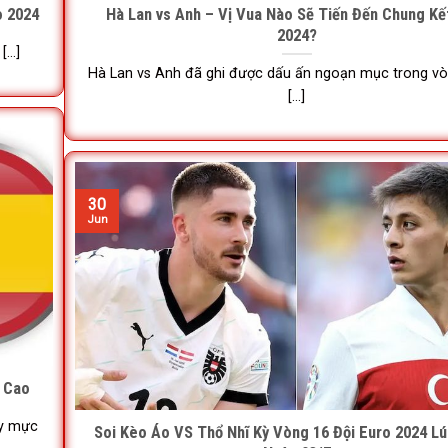
o 2024
Hà Lan vs Anh – Vị Vua Nào Sẽ Tiến Đến Chung Kế
2024?
...]
Hà Lan vs Anh đã ghi được dấu ấn ngoạn mục trong vò
[...]
30
Jun
h Cao
ấy mực
Soi Kèo Áo VS Thổ Nhĩ Kỳ Vòng 16 Đội Euro 2024 L