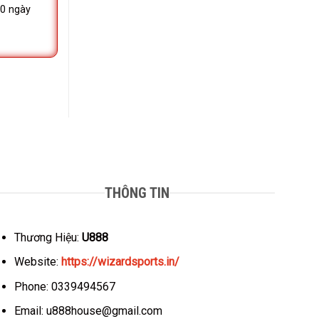
00 ngày
THÔNG TIN
Thương Hiệu:
U888
Website:
https://wizardsports.in/
Phone: 0339494567
Email:
u888house@gmail.com