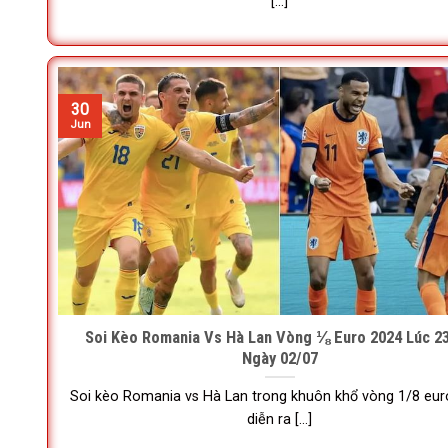
[...]
30
Jun
Soi Kèo Romania Vs Hà Lan Vòng ⅛ Euro 2024 Lúc 2
Ngày 02/07
Soi kèo Romania vs Hà Lan trong khuôn khổ vòng 1/8 eur
diễn ra [...]