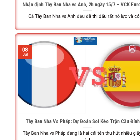
Nhận định Tây Ban Nha vs Anh, 2h ngày 15/7 – VCK Eur
Cả Tây Ban Nha vs Anh đều đã thi đấu rất nỗ lực và có [
08
Jul
Tây Ban Nha Vs Pháp: Dự Đoán Soi Kèo Trận Cầu Đỉn
Tây Ban Nha vs Pháp đang là hai cái tên thu hút nhiều gi