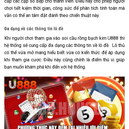
cấp các cặp số đẹp cho thành viên. Điều này cho phép người
chơi tiết kiệm thời gian, công sức để phân tích tính toán mà
vẫn có thể an tâm đặt đánh theo chiến thuật này.
Đa dạng về các thông tin lô đề
Khi người chơi tham gia vào soi cầu rồng bạch kim U888 thì
hệ thống sẽ cung cấp đa dạng các thông tin về lô đề. Lô thủ
có thể vừa mở mang hiểu biết vừa có kiến thức để áp dụng
khi tham gia cược. Điều này cũng chính là điểm thú vị giúp
bạn muốn khám phá khi đến với hệ thống.