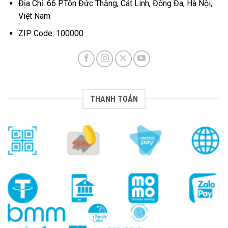
Địa Chỉ: 66 P.Tôn Đức Thắng, Cát Linh, Đống Đa, Hà Nội,
Việt Nam
ZIP Code: 100000
THANH TOÁN