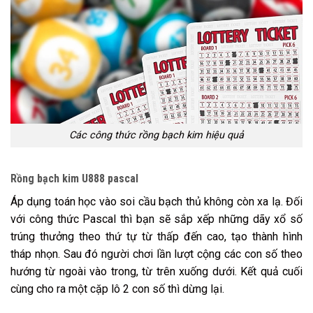
Các công thức rồng bạch kim hiệu quả
Rồng bạch kim U888 pascal
Áp dụng toán học vào soi cầu bạch thủ không còn xa lạ. Đối
với công thức Pascal thì bạn sẽ sắp xếp những dãy xổ số
trúng thưởng theo thứ tự từ thấp đến cao, tạo thành hình
tháp nhọn. Sau đó người chơi lần lượt cộng các con số theo
hướng từ ngoài vào trong, từ trên xuống dưới. Kết quả cuối
cùng cho ra một cặp lô 2 con số thì dừng lại.