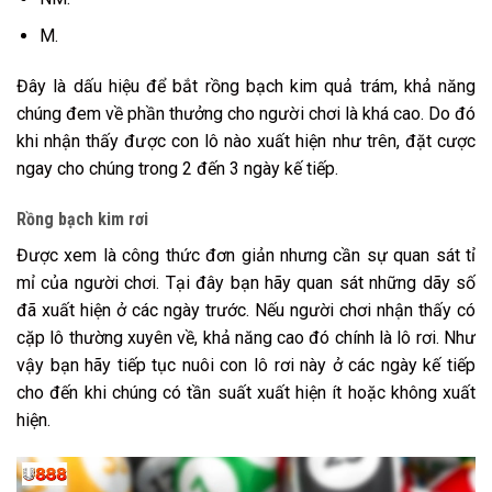
M.
Đây là dấu hiệu để bắt rồng bạch kim quả trám, khả năng
chúng đem về phần thưởng cho người chơi là khá cao. Do đó
khi nhận thấy được con lô nào xuất hiện như trên, đặt cược
ngay cho chúng trong 2 đến 3 ngày kế tiếp.
Rồng bạch kim rơi
Được xem là công thức đơn giản nhưng cần sự quan sát tỉ
mỉ của người chơi. Tại đây bạn hãy quan sát những dãy số
đã xuất hiện ở các ngày trước. Nếu người chơi nhận thấy có
cặp lô thường xuyên về, khả năng cao đó chính là lô rơi. Như
vậy bạn hãy tiếp tục nuôi con lô rơi này ở các ngày kế tiếp
cho đến khi chúng có tần suất xuất hiện ít hoặc không xuất
hiện.