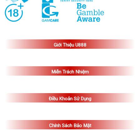
Giới Thiệu U888
Miễn Trách Nhiệm
Điều Khoản Sử Dụng
Chính Sách Bảo Mật