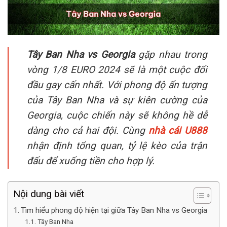
Tây Ban Nha vs Georgia
gặp nhau trong
vòng 1/8 EURO 2024 sẽ là một cuộc đối
đầu gay cấn nhất. Với phong độ ấn tượng
của Tây Ban Nha và sự kiên cường của
Georgia, cuộc chiến này sẽ không hề dễ
dàng cho cả hai đội. Cùng
nhà cái U888
nhận định tổng quan, tỷ lệ kèo của trận
đấu để xuống tiền cho hợp lý.
Nội dung bài viết
Tìm hiểu phong độ hiện tại giữa Tây Ban Nha vs Georgia
Tây Ban Nha