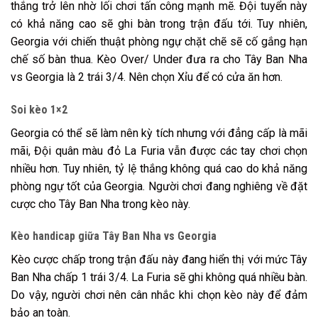
thắng trở lên nhờ lối chơi tấn công mạnh mẽ. Đội tuyển này
có khả năng cao sẽ ghi bàn trong trận đấu tới. Tuy nhiên,
Georgia với chiến thuật phòng ngự chặt chẽ sẽ cố gắng hạn
chế số bàn thua. Kèo Over/ Under đưa ra cho Tây Ban Nha
vs Georgia là 2 trái 3/4. Nên chọn Xỉu để có cửa ăn hơn.
Soi kèo 1×2
Georgia có thể sẽ làm nên kỳ tích nhưng với đẳng cấp là mãi
mãi, Đội quân màu đỏ La Furia vẫn được các tay chơi chọn
nhiều hơn. Tuy nhiên, tỷ lệ thắng không quá cao do khả năng
phòng ngự tốt của Georgia. Người chơi đang nghiêng về đặt
cược cho Tây Ban Nha trong kèo này.
Kèo handicap giữa Tây Ban Nha vs Georgia
Kèo cược chấp trong trận đấu này đang hiển thị với mức Tây
Ban Nha chấp 1 trái 3/4. La Furia sẽ ghi không quá nhiều bàn.
Do vậy, người chơi nên cân nhắc khi chọn kèo này để đảm
bảo an toàn.