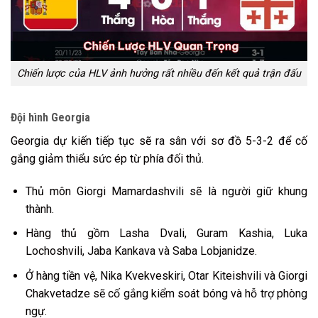
Chiến lược của HLV ảnh hưởng rất nhiều đến kết quả trận đấu
Đội hình Georgia
Georgia dự kiến tiếp tục sẽ ra sân với sơ đồ 5-3-2 để cố
gắng giảm thiểu sức ép từ phía đối thủ.
Thủ môn Giorgi Mamardashvili sẽ là người giữ khung
thành.
Hàng thủ gồm Lasha Dvali, Guram Kashia, Luka
Lochoshvili, Jaba Kankava và Saba Lobjanidze.
Ở hàng tiền vệ, Nika Kvekveskiri, Otar Kiteishvili và Giorgi
Chakvetadze sẽ cố gắng kiểm soát bóng và hỗ trợ phòng
ngự.