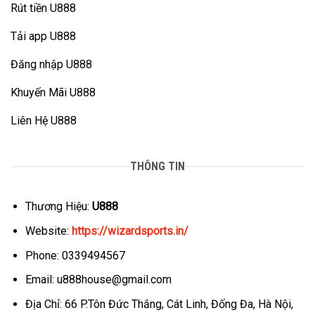
Rút tiền U888
Tải app U888
Đăng nhập U888
Khuyến Mãi U888
Liên Hệ U888
THÔNG TIN
Thương Hiệu:
U888
Website:
https://wizardsports.in/
Phone: 0339494567
Email:
u888house@gmail.com
Địa Chỉ: 66 P.Tôn Đức Thắng, Cát Linh, Đống Đa, Hà Nội,