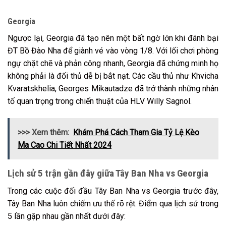
Georgia
Ngược lại, Georgia đã tạo nên một bất ngờ lớn khi đánh bại
ĐT Bồ Đào Nha để giành vé vào vòng 1/8. Với lối chơi phòng
ngự chặt chẽ và phản công nhanh, Georgia đã chứng minh họ
không phải là đối thủ dễ bị bắt nạt. Các cầu thủ như Khvicha
Kvaratskhelia, Georges Mikautadze đã trở thành những nhân
tố quan trọng trong chiến thuật của HLV Willy Sagnol.
>>> Xem thêm:
Khám Phá Cách Tham Gia Tỷ Lệ Kèo
Ma Cao Chi Tiết Nhất 2024
Lịch sử 5 trận gần đây giữa Tây Ban Nha vs Georgia
Trong các cuộc đối đầu Tây Ban Nha vs Georgia trước đây,
Tây Ban Nha luôn chiếm ưu thế rõ rệt. Điểm qua lịch sử trong
5 lần gặp nhau gần nhất dưới đây: