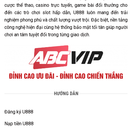
cược thể thao, casino trực tuyến, game bài đổi thưởng cho
đến các trò chơi slot hấp dẫn, U888 luôn mang đến trải
nghiệm phong phú và chất lượng vượt trội. Đặc biệt, nền tảng
công nghệ hiện đại cùng hệ thống bảo mật tối tân giúp người
chơi an tâm tuyệt đối trong từng giao dịch.
HƯỚNG DẪN
Đăng ký U888
Nạp tiền U888