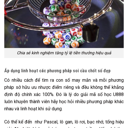
Chia sẻ kinh nghiệm tăng tỷ lệ tiền thưởng hiệu quả
Áp dụng linh hoạt các phương pháp soi cầu chốt số đẹp
Có nhiều cách để tìm ra con số may mắn và mỗi phương
pháp sở hữu ưu nhược điểm riêng và đều không thể khẳng
định độ chính xác 100%. Đó là lý do giải mã số học U888
luôn khuyên thành viên hãy học hỏi nhiều phương pháp khác
nhau và linh hoạt khi sử dụng.
Có thể kể đến như Pascal, lô gan, lô rơi, bạc nhớ, tổng hiệu