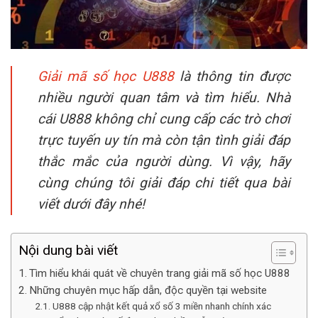
Giải mã số học U888
là thông tin được
nhiều người quan tâm và tìm hiểu. Nhà
cái U888 không chỉ cung cấp các trò chơi
trực tuyến uy tín mà còn tận tình giải đáp
thắc mắc của người dùng. Vì vậy, hãy
cùng chúng tôi giải đáp chi tiết qua bài
viết dưới đây nhé!
Nội dung bài viết
Tìm hiểu khái quát về chuyên trang giải mã số học U888
Những chuyên mục hấp dẫn, độc quyền tại website
U888 cập nhật kết quả xổ số 3 miền nhanh chính xác