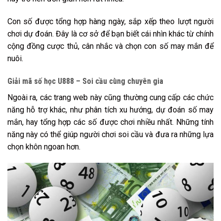
Con số được tổng hợp hàng ngày, sắp xếp theo lượt người
chơi dự đoán. Đây là cơ sở để bạn biết cái nhìn khác từ chính
cộng đồng cược thủ, cân nhắc và chọn con số may mắn để
nuôi.
Giải mã số học U888 – Soi cầu cùng chuyên gia
Ngoài ra, các trang web này cũng thường cung cấp các chức
năng hỗ trợ khác, như phân tích xu hướng, dự đoán số may
mắn, hay tổng hợp các số được chơi nhiều nhất. Những tính
năng này có thể giúp người chơi soi cầu và đưa ra những lựa
chọn khôn ngoan hơn.