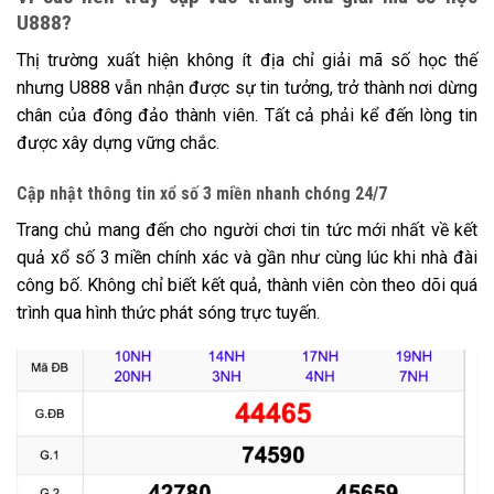
U888?
Thị trường xuất hiện không ít địa chỉ giải mã số học thế
nhưng U888 vẫn nhận được sự tin tưởng, trở thành nơi dừng
chân của đông đảo thành viên. Tất cả phải kể đến lòng tin
được xây dựng vững chắc.
Cập nhật thông tin xổ số 3 miền nhanh chóng 24/7
Trang chủ mang đến cho người chơi tin tức mới nhất về kết
quả xổ số 3 miền chính xác và gần như cùng lúc khi nhà đài
công bố. Không chỉ biết kết quả, thành viên còn theo dõi quá
trình qua hình thức phát sóng trực tuyến.