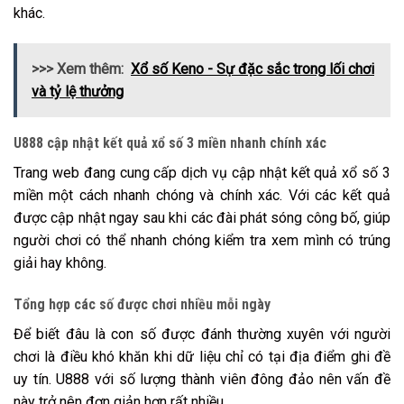
khác.
>>> Xem thêm:
Xổ số Keno - Sự đặc sắc trong lối chơi
và tỷ lệ thưởng
U888 cập nhật kết quả xổ số 3 miền nhanh chính xác
Trang web đang cung cấp dịch vụ cập nhật kết quả xổ số 3
miền một cách nhanh chóng và chính xác. Với các kết quả
được cập nhật ngay sau khi các đài phát sóng công bố, giúp
người chơi có thể nhanh chóng kiểm tra xem mình có trúng
giải hay không.
Tổng hợp các số được chơi nhiều mỗi ngày
Để biết đâu là con số được đánh thường xuyên với người
chơi là điều khó khăn khi dữ liệu chỉ có tại địa điểm ghi đề
uy tín. U888 với số lượng thành viên đông đảo nên vấn đề
này trở nên đơn giản hơn rất nhiều.