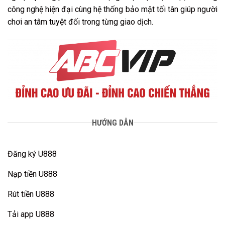
công nghệ hiện đại cùng hệ thống bảo mật tối tân giúp người
chơi an tâm tuyệt đối trong từng giao dịch.
HƯỚNG DẪN
Đăng ký U888
Nạp tiền U888
Rút tiền U888
Tải app U888