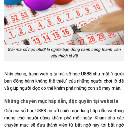
Giải mã số học U888 là người bạn đồng hành cùng thành viên
yêu thích lô đề
Nhìn chung, trang web giải mã số học U888 như một “người
bạn đồng hành không thể thiếu” của những người chơi lô đề
và giúp người đọc có thể khám phá những con số may mắn.
Những chuyên mục hấp dẫn, độc quyền tại website
Giải mã số học U888 có rất nhiều nội dung hấp dẫn và đáng
mong chờ người dùng khám phá mỗi ngày. Khám phá các
chuyên mục sẽ đưa thành viên từ bất ngờ này tới bất ngờ